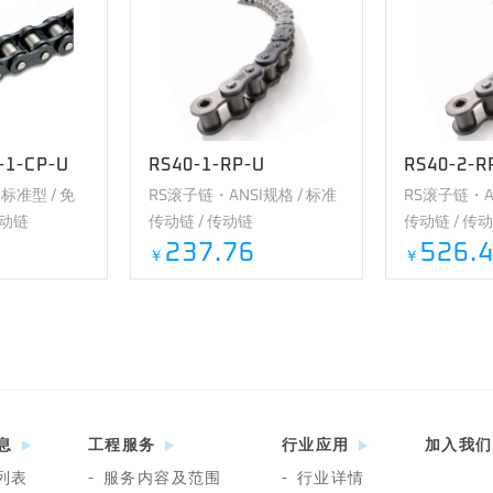
-1-CP-U
RS40-1-RP-U
RS40-2-R
准型 / 免
RS滚子链・ANSI规格 / 标准
RS滚子链・AN
传动链
传动链 / 传动链
传动链 / 传
237.76
526.
￥
￥
息
工程服务
行业应用
加入我们
列表
-
服务内容及范围
-
行业详情