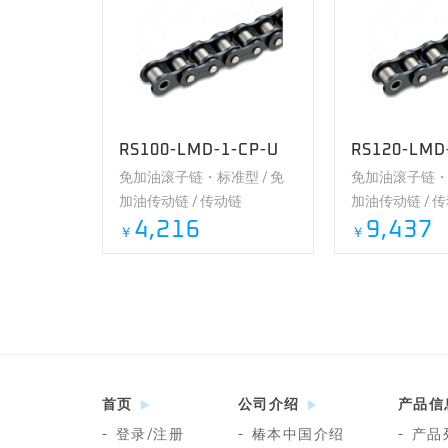
RS100-LMD-1-CP-U
RS120-LMD
免加油滚子链・标准型 / 免
免加油滚子链・标
加油传动链 / 传动链
加油传动链 / 
4,216
9,437
￥
￥
首页
公司介绍
产品信
-
登录/注册
-
椿本中国介绍
-
产品