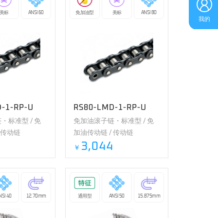
美标
ANSI 60
免加油型
美标
ANSI 80
我的
-1-RP-U
RS80-LMD-1-RP-U
・标准型 / 免
免加油滚子链・标准型 / 免
 传动链
加油传动链 / 传动链
9
3,044
￥
NSI 40
12.70mm
通用型
ANSI 50
15.875mm