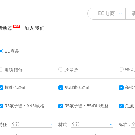
HOT
新动态
加入我们
EC商品
电缆拖链
胀紧套
维保
标准传动链
免加油传动链
高强
RS滚子链・ANSI规格
RS滚子链・BS/DIN规格
免加
特征：
材质：
标准：