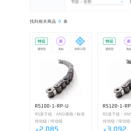
节距：
找到相关商品
0
条
通用型
美标
ANSI 100
通用型
美
RS100-1-RP-U
RS120-1-RP
RS滚子链・ANSI规格 / 标准
RS滚子链・ANS
传动链 / 传动链
传动链 / 传动链
2,085
3,092
￥
￥