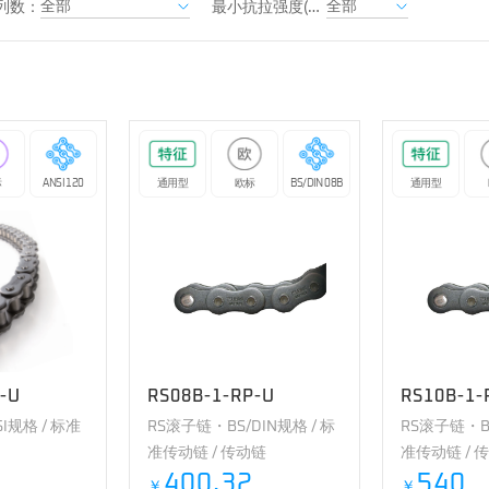
列数：
最小抗拉强度(kN)：
标
ANSI 120
通用型
欧标
BS/DIN 08B
通用型
-U
RS08B-1-RP-U
RS10B-1-
I规格 / 标准
RS滚子链・BS/DIN规格 / 标
RS滚子链・BS
准传动链 / 传动链
准传动链 / 
400.32
540
￥
￥