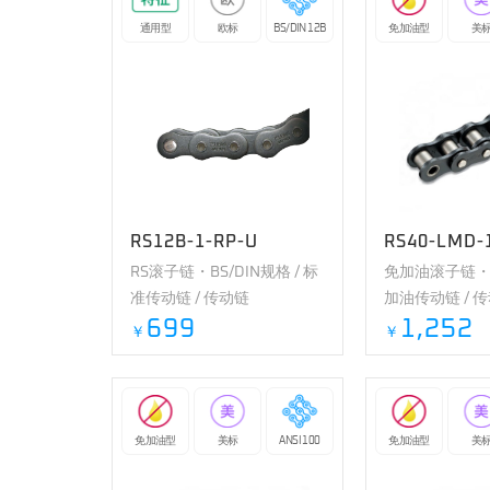
通用型
欧标
BS/DIN 12B
免加油型
美
RS12B-1-RP-U
RS40-LMD-
RS滚子链・BS/DIN规格 / 标
免加油滚子链・标
准传动链 / 传动链
加油传动链 / 
699
1,252
￥
￥
免加油型
美标
ANSI 100
免加油型
美