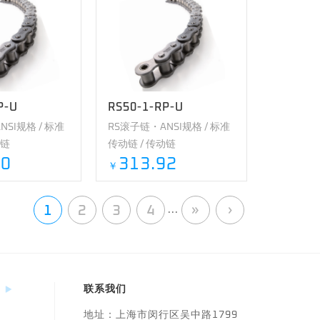
P-U
RS50-1-RP-U
SI规格 / 标准
RS滚子链・ANSI规格 / 标准
动链
传动链 / 传动链
40
313.92
￥
1
2
3
4
»
›
...
联系我们
地址：
上海市闵行区吴中路1799