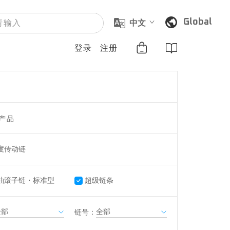
Global
中文
登录
注册
产品
度传动链
油滚子链・标准型
超级链条
链号：