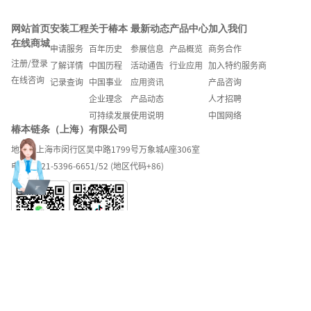
网站首页
安装工程
关于椿本
最新动态
产品中心
加入我们
在线商城
申请服务
百年历史
参展信息
产品概览
商务合作
注册/登录
了解详情
中国历程
活动通告
行业应用
加入特约服务商
在线咨询
记录查询
中国事业
应用资讯
产品咨询
企业理念
产品动态
人才招聘
可持续发展
使用说明
中国网络
椿本链条（上海）有限公司
地址：上海市闵行区吴中路1799号万象城A座306室
电话：021-5396-6651/52 (地区代码+86)
微信公众号
抖音账号