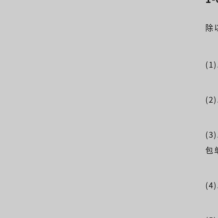
除
(
(
(
包
(