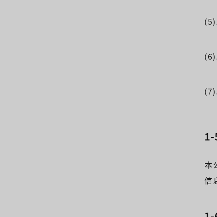
(
(
(
1
本
信
1