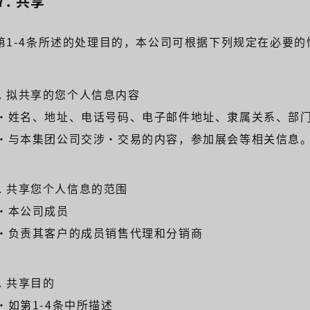
-7. 共享
第1-4条所述的处理目的，本公司可根据下列规定在必要
1). 拟共享的您个人信息内容
・姓名、地址、电话号码、电子邮件地址、隶属关系、部
・与本集团公司交涉·交易的内容，参加展会等相关信息
2). 共享您个人信息的范围
・本公司成员
・负责其客户的成员销售代理和分销商
). 共享目的
・如第1-4条中所描述