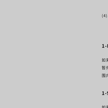
(
1
如
暂
围
1
如