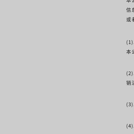
本
信
或
(
本
(
销
(
(