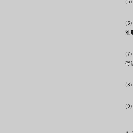
(
(
难
(
碍
(8
(