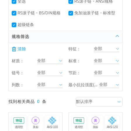
全选
RS滚子链・ANSI规格
RS滚子链・BS/DIN规格
免加油滚子链・标准型
超级链条
规格筛选
清除
特征：
材质：
标准：
链号：
节距：
列数：
最小抗拉强度(kN)：
找到相关商品
0
条
通用型
美标
ANSI 100
通用型
美标
ANSI 120