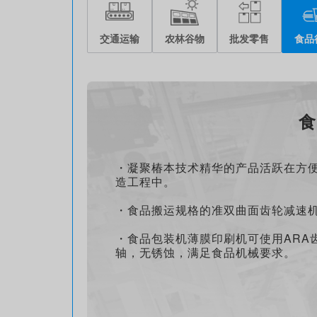
交通运输
农林谷物
批发零售
食品
食
・凝聚椿本技术精华的产品活跃在方
造工程中。
・食品搬运规格的准双曲面齿轮减速
・食品包装机薄膜印刷机可使用ARA
轴，无锈蚀，满足食品机械要求。