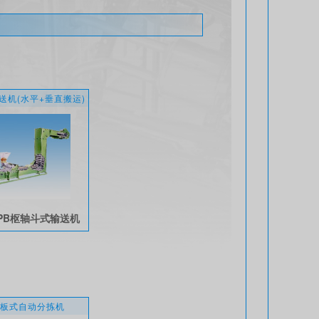
送机(水平+垂直搬运)
PB枢轴斗式输送机
翻板式自动分拣机