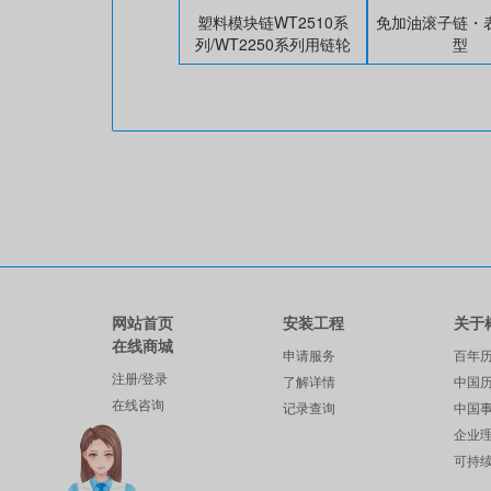
塑料模块链WT2510系
免加油滚子链・
列/WT2250系列用链轮
型
网站首页
安装工程
关于
在线商城
申请服务
百年
注册/登录
了解详情
中国
在线咨询
记录查询
中国
企业
可持