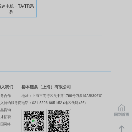
速电机・TA/TR系
列
加入我们
椿本链条（上海）有限公司
商务合作
地址：上海市闵行区吴中路1799号万象城A座306室
加入特约服务商
电话：021-5396-6651/52 (地区代码+86)
产品咨询
回到首页
人才招聘
中国网络