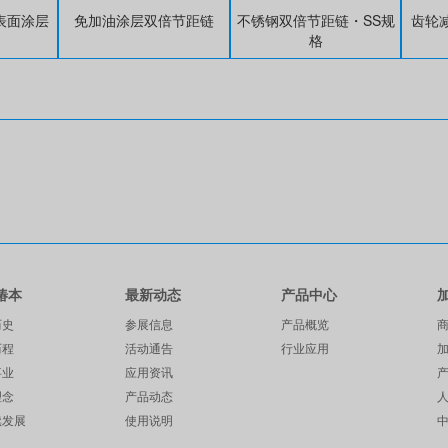
表面涂层
免加油涂层双倍节距链
不锈钢双倍节距链・SS规
齿轮减
格
椿本
最新动态
产品中心
历史
参展信息
产品概览
历程
活动通告
行业应用
事业
应用资讯
理念
产品动态
续发展
使用说明